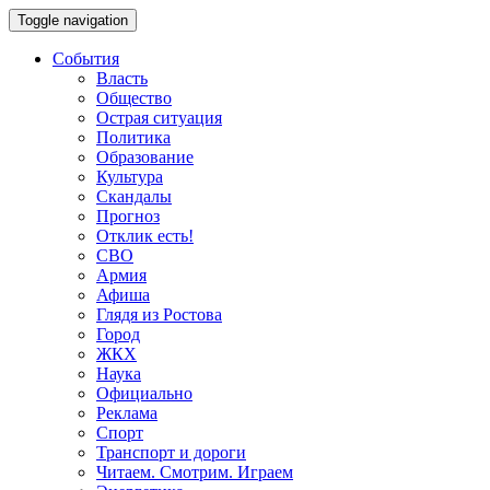
Toggle navigation
События
Власть
Общество
Острая ситуация
Политика
Образование
Культура
Скандалы
Прогноз
Отклик есть!
СВО
Армия
Афиша
Глядя из Ростова
Город
ЖКХ
Наука
Официально
Реклама
Спорт
Транспорт и дороги
Читаем. Смотрим. Играем