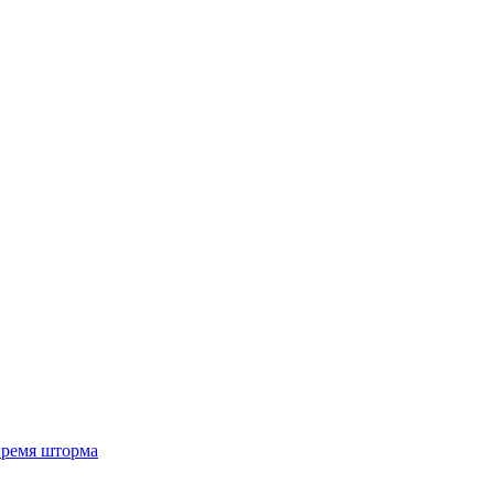
 время шторма