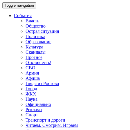
Toggle navigation
События
Власть
Общество
Острая ситуация
Политика
Образование
Культура
Скандалы
Прогноз
Отклик есть!
СВО
Армия
Афиша
Глядя из Ростова
Город
ЖКХ
Наука
Официально
Реклама
Спорт
Транспорт и дороги
Читаем. Смотрим. Играем