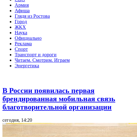
Армия
Афиша
Глядя из Ростова
Город
ЖКХ
Наука
Официально
Реклама
Спорт
Транспорт и дороги
Читаем. Смотрим. Играем
Энергетика
Общество
В России появилась первая
брендированная мобильная связь
благотворительной организации
сегодня, 14:20