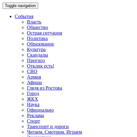
Toggle navigation
События
Власть
Общество
Острая ситуация
Политика
Образование
Культура
Скандалы
Прогноз
Отклик есть!
СВО
Армия
Афиша
Глядя из Ростова
Город
ЖКХ
Наука
Официально
Реклама
Спорт
Транспорт и дороги
Читаем. Смотрим. Играем