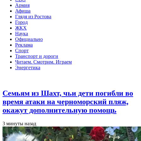
Армия
Афиша
Глядя из Ростова
Город
ЖКХ
Наука
Официально
Реклама
Спорт
Транспорт и дороги
Читаем. Смотрим. Играем
Энергетика
Общество
Семьям из Шахт, чьи дети погибли во
время атаки на черноморский пляж,
окажут дополнительную помощь
3 минуты назад