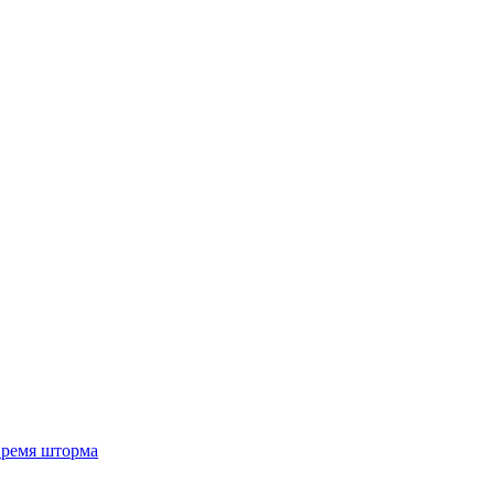
 время шторма