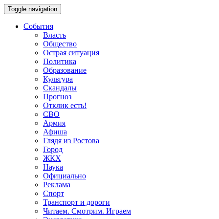
Toggle navigation
События
Власть
Общество
Острая ситуация
Политика
Образование
Культура
Скандалы
Прогноз
Отклик есть!
СВО
Армия
Афиша
Глядя из Ростова
Город
ЖКХ
Наука
Официально
Реклама
Спорт
Транспорт и дороги
Читаем. Смотрим. Играем