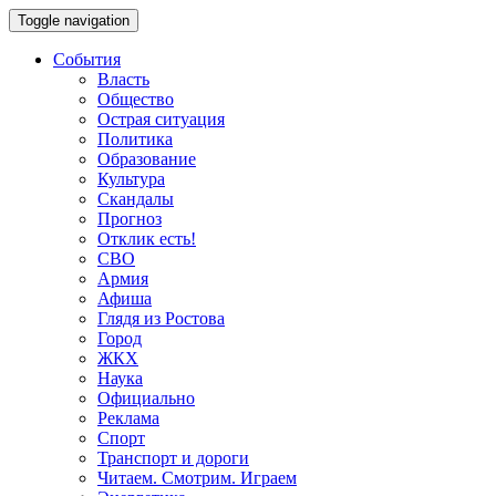
Toggle navigation
События
Власть
Общество
Острая ситуация
Политика
Образование
Культура
Скандалы
Прогноз
Отклик есть!
СВО
Армия
Афиша
Глядя из Ростова
Город
ЖКХ
Наука
Официально
Реклама
Спорт
Транспорт и дороги
Читаем. Смотрим. Играем