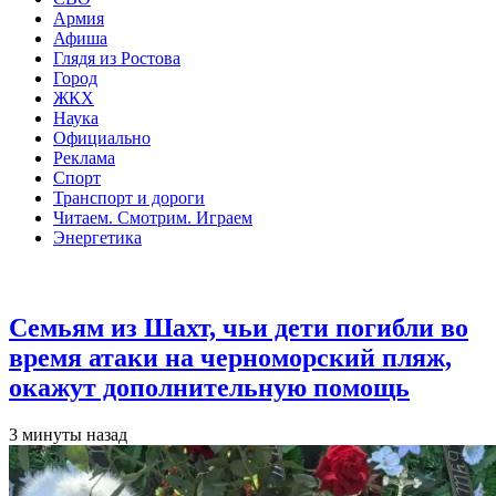
Армия
Афиша
Глядя из Ростова
Город
ЖКХ
Наука
Официально
Реклама
Спорт
Транспорт и дороги
Читаем. Смотрим. Играем
Энергетика
Общество
Семьям из Шахт, чьи дети погибли во
время атаки на черноморский пляж,
окажут дополнительную помощь
3 минуты назад