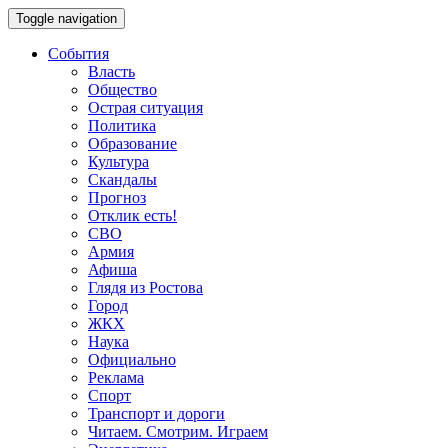
Toggle navigation
События
Власть
Общество
Острая ситуация
Политика
Образование
Культура
Скандалы
Прогноз
Отклик есть!
СВО
Армия
Афиша
Глядя из Ростова
Город
ЖКХ
Наука
Официально
Реклама
Спорт
Транспорт и дороги
Читаем. Смотрим. Играем