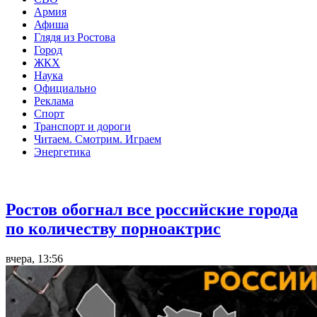
Армия
Афиша
Глядя из Ростова
Город
ЖКХ
Наука
Официально
Реклама
Спорт
Транспорт и дороги
Читаем. Смотрим. Играем
Энергетика
Общество
Ростов обогнал все российские города
по количеству порноактрис
вчера, 13:56