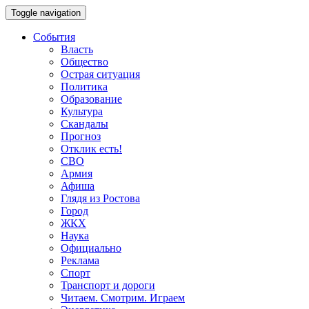
Toggle navigation
События
Власть
Общество
Острая ситуация
Политика
Образование
Культура
Скандалы
Прогноз
Отклик есть!
СВО
Армия
Афиша
Глядя из Ростова
Город
ЖКХ
Наука
Официально
Реклама
Спорт
Транспорт и дороги
Читаем. Смотрим. Играем