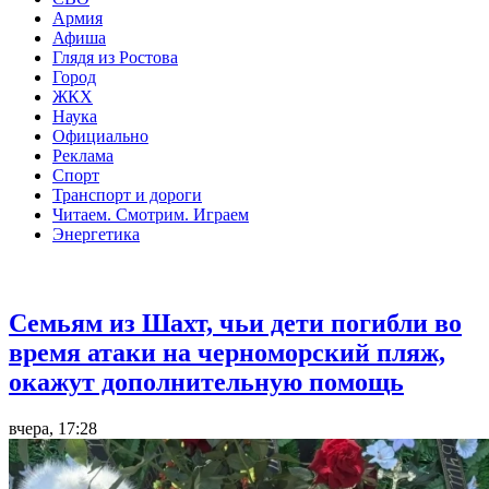
Армия
Афиша
Глядя из Ростова
Город
ЖКХ
Наука
Официально
Реклама
Спорт
Транспорт и дороги
Читаем. Смотрим. Играем
Энергетика
Общество
Семьям из Шахт, чьи дети погибли во
время атаки на черноморский пляж,
окажут дополнительную помощь
вчера, 17:28