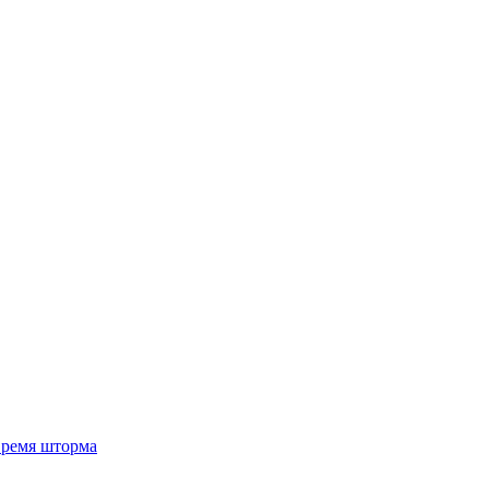
 время шторма