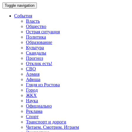
Toggle navigation
События
Власть
Общество
Острая ситуация
Политика
Образование
Культура
Скандалы
Прогноз
Отклик есть!
СВО
Армия
Афиша
Глядя из Ростова
Город
ЖКХ
Наука
Официально
Реклама
Спорт
Транспорт и дороги
Читаем. Смотрим. Играем