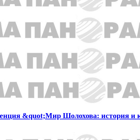
ренция &quot;Мир Шолохова: история и 