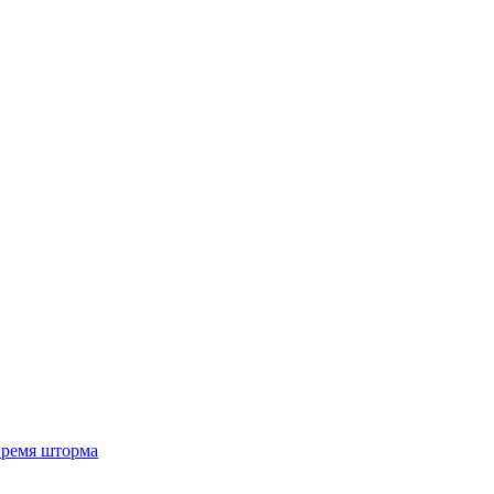
 время шторма