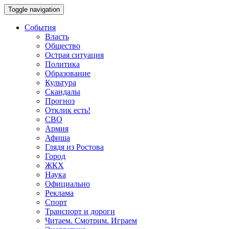
Toggle navigation
События
Власть
Общество
Острая ситуация
Политика
Образование
Культура
Скандалы
Прогноз
Отклик есть!
СВО
Армия
Афиша
Глядя из Ростова
Город
ЖКХ
Наука
Официально
Реклама
Спорт
Транспорт и дороги
Читаем. Смотрим. Играем