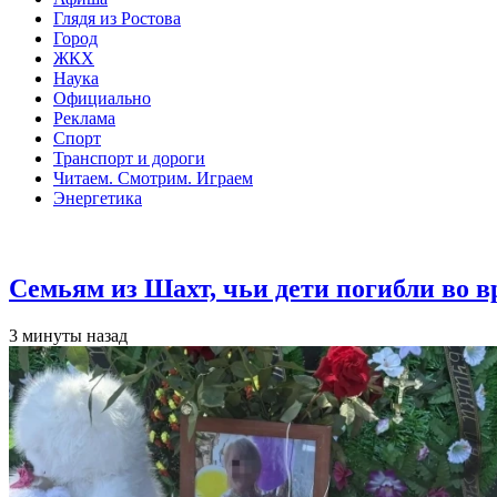
Глядя из Ростова
Город
ЖКХ
Наука
Официально
Реклама
Спорт
Транспорт и дороги
Читаем. Смотрим. Играем
Энергетика
Общество
Семьям из Шахт, чьи дети погибли во 
3 минуты назад