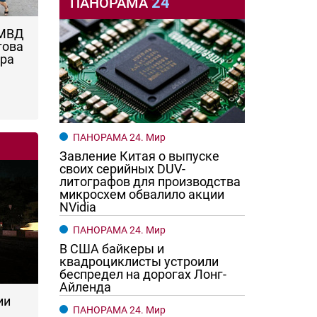
24
ПАНОРАМА
 МВД
това
ара
ПАНОРАМА 24. Мир
Завление Китая о выпуске
своих серийных DUV-
литографов для производства
микросхем обвалило акции
NVidia
ПАНОРАМА 24. Мир
В США байкеры и
квадроциклисты устроили
беспредел на дорогах Лонг-
Айленда
ии
ПАНОРАМА 24. Мир