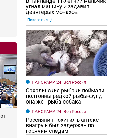
В Таиланде 11-летний мальчик
угнал машину и задавил
девятерых монахов
Показать ещё
го хотят женщины?
Ростовчане смотрите в оба
ПАНОРАМА 24. Вся Россия
Сахалинские рыбаки поймали
полтонны редкой рыбы-фугу,
она же - рыба-собака
ПАНОРАМА 24. Вся Россия
 от
Россиянин похитил в аптеке
виагру и был задержан по
горячим следам