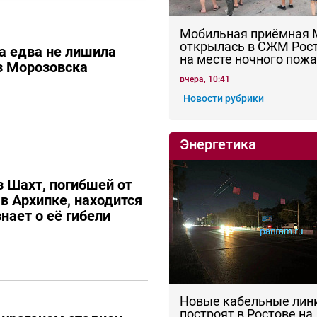
Мобильная приёмная
открылась в СЖМ Рос
а едва не лишила
на месте ночного пож
з Морозовска
вчера, 10:41
Новости рубрики
Энергетика
з Шахт, погибшей от
в Архипке, находится
знает о её гибели
Новые кабельные лин
построят в Ростове на