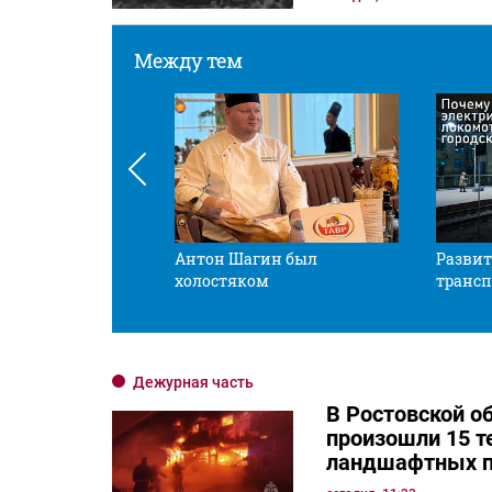
Между тем
 смотрите в оба
Антон Шагин был
Развит
холостяком
трансп
Дежурная часть
В Ростовской об
произошли 15 т
ландшафтных 