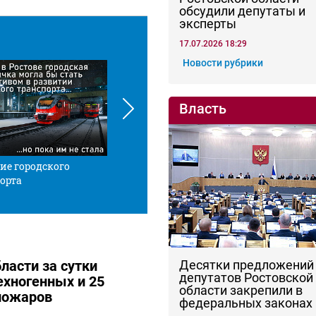
обсудили депутаты и
эксперты
17.07.2026 18:29
Новости рубрики
Власть
ие городского
Красной нитью
Че
орта
Десятки предложений
ласти за сутки
депутатов Ростовской
ехногенных и 25
области закрепили в
пожаров
федеральных законах