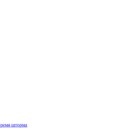
 время шторма