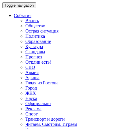
Toggle navigation
События
Власть
Общество
Острая ситуация
Политика
Образование
Культура
Скандалы
Прогноз
Отклик есть!
СВО
Армия
Афиша
Глядя из Ростова
Город
ЖКХ
Наука
Официально
Реклама
Спорт
Транспорт и дороги
Читаем. Смотрим. Играем