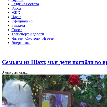
Глядя из Ростова
Город
ЖКХ
Наука
Официально
Реклама
Спорт
Транспорт и дороги
Читаем. Смотрим. Играем
Энергетика
Общество
Семьям из Шахт, чьи дети погибли во 
3 минуты назад