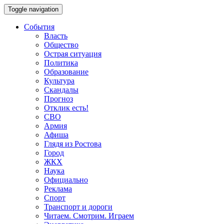
Toggle navigation
События
Власть
Общество
Острая ситуация
Политика
Образование
Культура
Скандалы
Прогноз
Отклик есть!
СВО
Армия
Афиша
Глядя из Ростова
Город
ЖКХ
Наука
Официально
Реклама
Спорт
Транспорт и дороги
Читаем. Смотрим. Играем