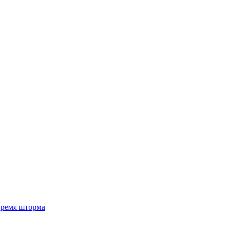
 время шторма