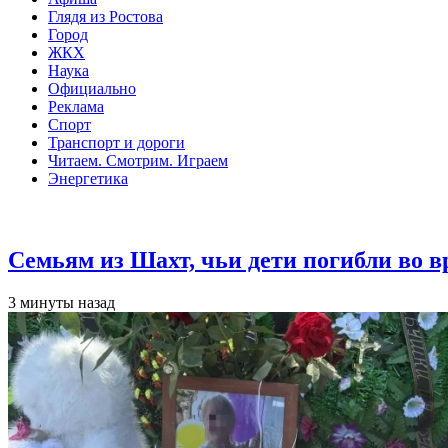
Глядя из Ростова
Город
ЖКХ
Наука
Официально
Реклама
Спорт
Транспорт и дороги
Читаем. Смотрим. Играем
Энергетика
Общество
Семьям из Шахт, чьи дети погибли во 
3 минуты назад