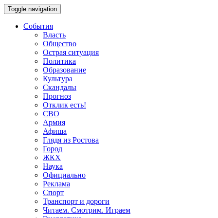
Toggle navigation
События
Власть
Общество
Острая ситуация
Политика
Образование
Культура
Скандалы
Прогноз
Отклик есть!
СВО
Армия
Афиша
Глядя из Ростова
Город
ЖКХ
Наука
Официально
Реклама
Спорт
Транспорт и дороги
Читаем. Смотрим. Играем