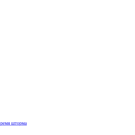
 время шторма