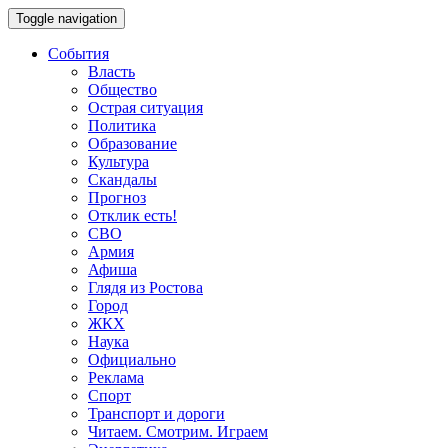
Toggle navigation
События
Власть
Общество
Острая ситуация
Политика
Образование
Культура
Скандалы
Прогноз
Отклик есть!
СВО
Армия
Афиша
Глядя из Ростова
Город
ЖКХ
Наука
Официально
Реклама
Спорт
Транспорт и дороги
Читаем. Смотрим. Играем