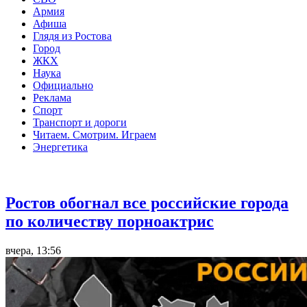
Армия
Афиша
Глядя из Ростова
Город
ЖКХ
Наука
Официально
Реклама
Спорт
Транспорт и дороги
Читаем. Смотрим. Играем
Энергетика
Общество
Ростов обогнал все российские города
по количеству порноактрис
вчера, 13:56