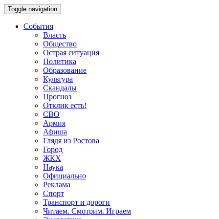
Toggle navigation
События
Власть
Общество
Острая ситуация
Политика
Образование
Культура
Скандалы
Прогноз
Отклик есть!
СВО
Армия
Афиша
Глядя из Ростова
Город
ЖКХ
Наука
Официально
Реклама
Спорт
Транспорт и дороги
Читаем. Смотрим. Играем