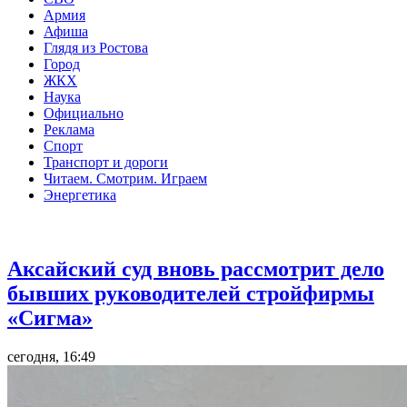
Армия
Афиша
Глядя из Ростова
Город
ЖКХ
Наука
Официально
Реклама
Спорт
Транспорт и дороги
Читаем. Смотрим. Играем
Энергетика
Общество
Аксайский суд вновь рассмотрит дело
бывших руководителей стройфирмы
«Сигма»
сегодня, 16:49