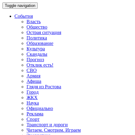
Toggle navigation
События
Власть
Общество
Острая ситуация
Политика
Образование
Культура
Скандалы
Прогноз
Отклик есть!
СВО
Армия
Афиша
Глядя из Ростова
Город
ЖКХ
Наука
Официально
Реклама
Спорт
Транспорт и дороги
Читаем. Смотрим. Играем