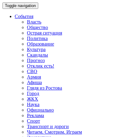
Toggle navigation
События
Власть
Общество
Острая ситуация
Политика
Образование
Культура
Скандалы
Прогноз
Отклик есть!
СВО
Армия
Афиша
Глядя из Ростова
Город
ЖКХ
Наука
Официально
Реклама
Спорт
Транспорт и дороги
Читаем. Смотрим. Играем