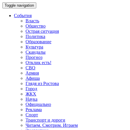
Toggle navigation
События
Власть
Общество
Острая ситуация
Политика
Образование
Культура
Скандалы
Прогноз
Отклик есть!
СВО
Армия
Афиша
Глядя из Ростова
Город
ЖКХ
Наука
Официально
Реклама
Спорт
Транспорт и дороги
Читаем. Смотрим. Играем