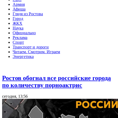
Армия
Афиша
Глядя из Ростова
Город
ЖКХ
Наука
Официально
Реклама
Спорт
Транспорт и дороги
Читаем. Смотрим. Играем
Энергетика
Общество
Ростов обогнал все российские города
по количеству порноактрис
сегодня, 13:56