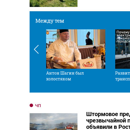
Между тем
 смотрите в оба
Антон Шагин был
Развит
холостяком
трансп
ЧП
Штормовое пре
чрезвычайной 
объявили в Рос