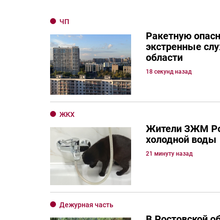
ЧП
Ракетную опасн
экстренные сл
области
18 секунд назад
ЖКХ
Жители ЗЖМ Ро
холодной воды
21 минуту назад
Дежурная часть
В Ростовской о