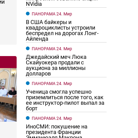
ии
NVidia
ПАНОРАМА 24. Мир
В США байкеры и
квадроциклисты устроили
беспредел на дорогах Лонг-
Айленда
ПАНОРАМА 24. Мир
Джедайский меч Люка
Скайуокера продали с
аукциона за миллионы
долларов
ПАНОРАМА 24. Мир
Ученица смогла успешно
приземлиться после того, как
ее инструктор-пилот выпал за
борт
ПАНОРАМА 24. Мир
ИноСМИ: покушение на
президента Франции
Эмманюэля Макрона