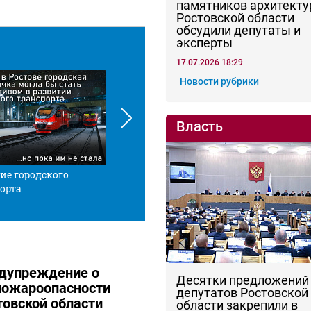
памятников архитекту
Ростовской области
обсудили депутаты и
эксперты
17.07.2026 18:29
Новости рубрики
Власть
ие городского
Красной нитью
Че
орта
дупреждение о
Десятки предложений
пожароопасности
депутатов Ростовской
товской области
области закрепили в