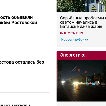
ость объявили
Серьёзные проблемы 
ужбы Ростовской
светом начались в
Батайске из-за жары
07.08.2026 11:09
Новости рубрики
Энергетика
стова остались без
бласти изъяли