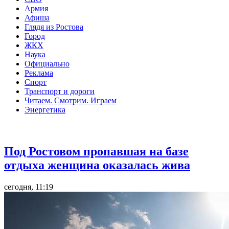
Армия
Афиша
Глядя из Ростова
Город
ЖКХ
Наука
Официально
Реклама
Спорт
Транспорт и дороги
Читаем. Смотрим. Играем
Энергетика
Общество
Под Ростовом пропавшая на базе
отдыха женщина оказалась жива
сегодня, 11:19