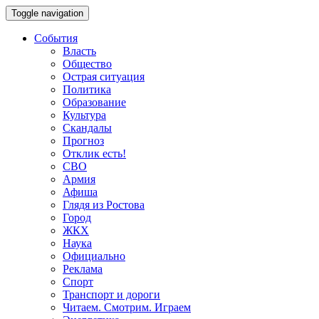
Toggle navigation
События
Власть
Общество
Острая ситуация
Политика
Образование
Культура
Скандалы
Прогноз
Отклик есть!
СВО
Армия
Афиша
Глядя из Ростова
Город
ЖКХ
Наука
Официально
Реклама
Спорт
Транспорт и дороги
Читаем. Смотрим. Играем