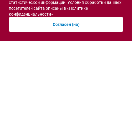
статистической информации. Условия обработки данных
посетителей сайта описаны в
«Политике
конфиденциальности»
Согласен (на)
Семьи героев СВО с временной регистрацией
в Ростовской области смогут получить
земельный участок
30.07.2026 13:05
Новости рубрики
Острая ситуация