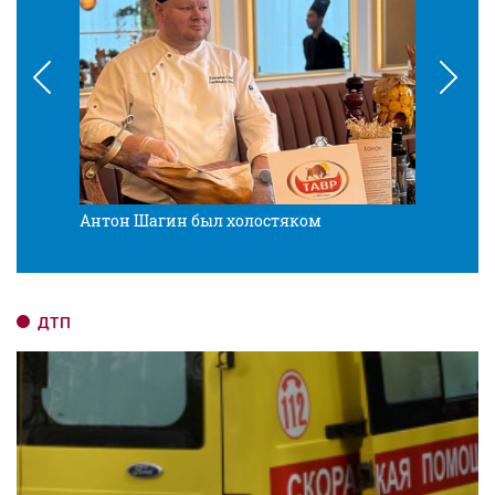
Антон Шагин был холостяком
Разв
ДТП