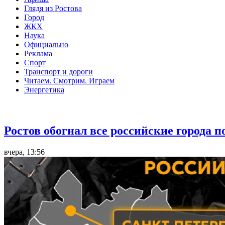
Глядя из Ростова
Город
ЖКХ
Наука
Официально
Реклама
Спорт
Транспорт и дороги
Читаем. Смотрим. Играем
Энергетика
Общество
Ростов обогнал все российские города 
вчера, 13:56