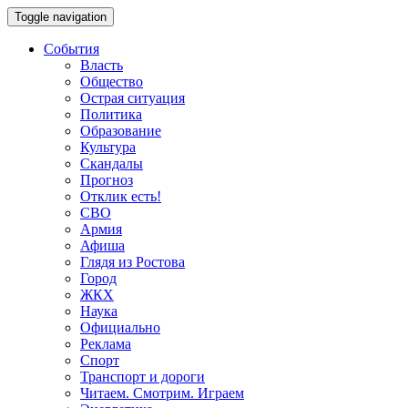
Toggle navigation
События
Власть
Общество
Острая ситуация
Политика
Образование
Культура
Скандалы
Прогноз
Отклик есть!
СВО
Армия
Афиша
Глядя из Ростова
Город
ЖКХ
Наука
Официально
Реклама
Спорт
Транспорт и дороги
Читаем. Смотрим. Играем