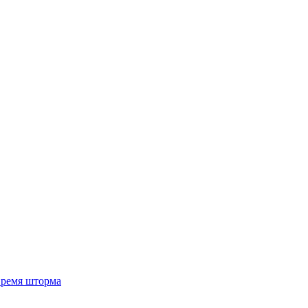
 время шторма