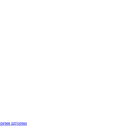
 время шторма