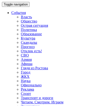
Toggle navigation
События
Власть
Общество
Острая ситуация
Политика
Образование
Культура
Скандалы
Прогноз
Отклик есть!
СВО
Армия
Афиша
Глядя из Ростова
Город
ЖКХ
Наука
Официально
Реклама
Спорт
Транспорт и дороги
Читаем. Смотрим. Играем