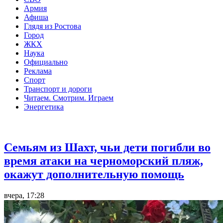
Армия
Афиша
Глядя из Ростова
Город
ЖКХ
Наука
Официально
Реклама
Спорт
Транспорт и дороги
Читаем. Смотрим. Играем
Энергетика
Общество
Семьям из Шахт, чьи дети погибли во
время атаки на черноморский пляж,
окажут дополнительную помощь
вчера, 17:28