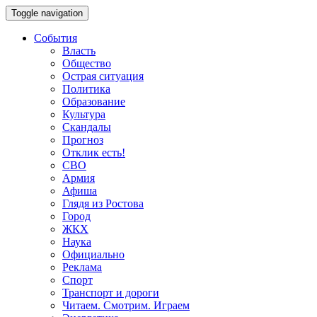
Toggle navigation
События
Власть
Общество
Острая ситуация
Политика
Образование
Культура
Скандалы
Прогноз
Отклик есть!
СВО
Армия
Афиша
Глядя из Ростова
Город
ЖКХ
Наука
Официально
Реклама
Спорт
Транспорт и дороги
Читаем. Смотрим. Играем