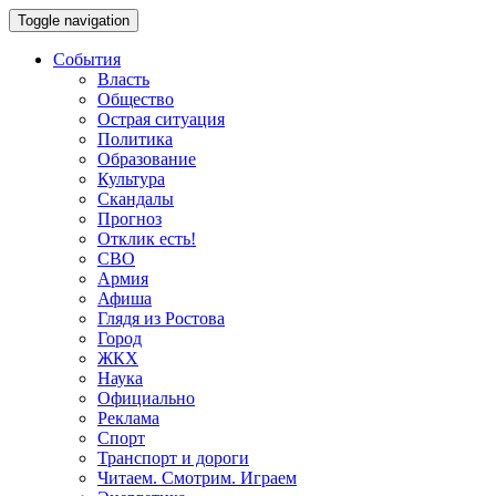
Toggle navigation
События
Власть
Общество
Острая ситуация
Политика
Образование
Культура
Скандалы
Прогноз
Отклик есть!
СВО
Армия
Афиша
Глядя из Ростова
Город
ЖКХ
Наука
Официально
Реклама
Спорт
Транспорт и дороги
Читаем. Смотрим. Играем