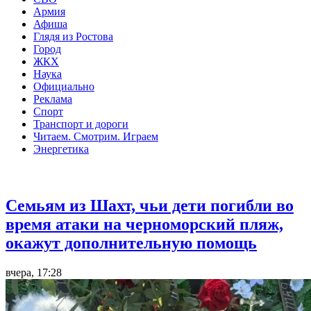
Армия
Афиша
Глядя из Ростова
Город
ЖКХ
Наука
Официально
Реклама
Спорт
Транспорт и дороги
Читаем. Смотрим. Играем
Энергетика
Общество
Семьям из Шахт, чьи дети погибли во
время атаки на черноморский пляж,
окажут дополнительную помощь
вчера, 17:28