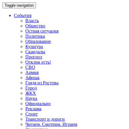
Toggle navigation
События
Власть
Общество
Острая ситуация
Политика
Образование
Культура
Скандалы
Прогноз
Отклик есть!
СВО
Армия
Афиша
Глядя из Ростова
Город
ЖКХ
Наука
Официально
Реклама
Спорт
Транспорт и дороги
Читаем. Смотрим. Играем