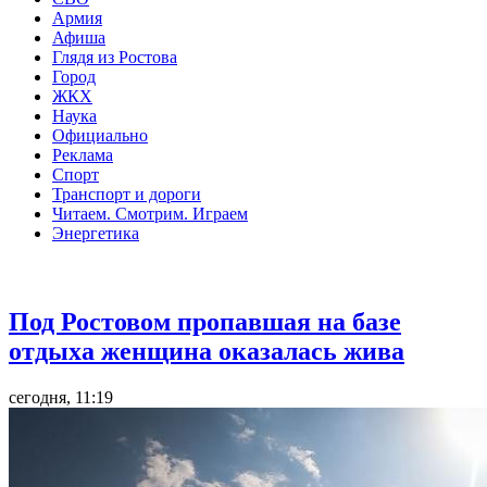
Армия
Афиша
Глядя из Ростова
Город
ЖКХ
Наука
Официально
Реклама
Спорт
Транспорт и дороги
Читаем. Смотрим. Играем
Энергетика
Общество
Под Ростовом пропавшая на базе
отдыха женщина оказалась жива
сегодня, 11:19