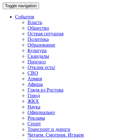
Toggle navigation
События
Власть
Общество
Острая ситуация
Политика
Образование
Культура
Скандалы
Прогноз
Отклик есть!
СВО
Армия
Афиша
Глядя из Ростова
Город
ЖКХ
Наука
Официально
Реклама
Спорт
Транспорт и дороги
Читаем. Смотрим. Играем