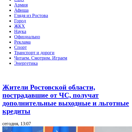
Армия
Афиша
Глядя из Ростова
Город
ЖКХ
Наука
Официально
Реклама
Спорт
Транспорт и дороги
Читаем. Смотрим. Играем
Энергетика
Общество
Жители Ростовской области,
пострадавшие от ЧС, получат
дополнительные выходные и льготные
кредиты
сегодня, 13:07