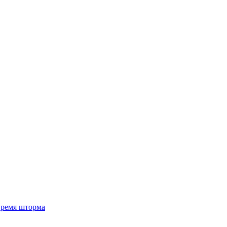
 время шторма