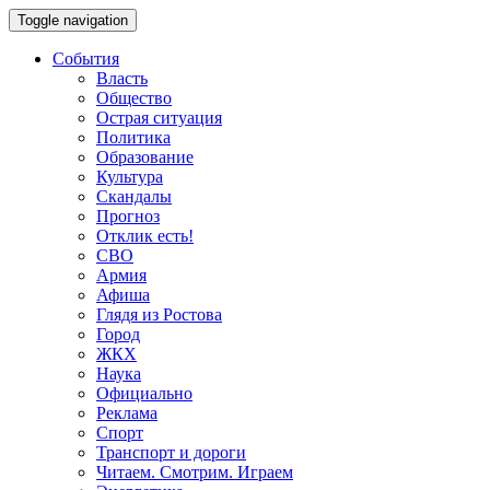
Toggle navigation
События
Власть
Общество
Острая ситуация
Политика
Образование
Культура
Скандалы
Прогноз
Отклик есть!
СВО
Армия
Афиша
Глядя из Ростова
Город
ЖКХ
Наука
Официально
Реклама
Спорт
Транспорт и дороги
Читаем. Смотрим. Играем