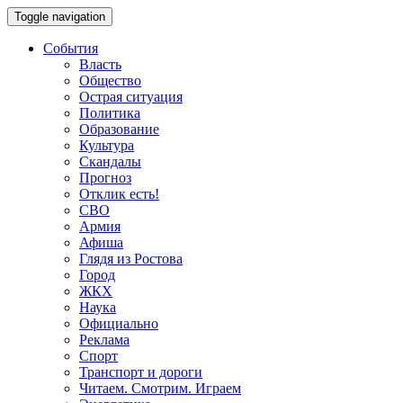
Toggle navigation
События
Власть
Общество
Острая ситуация
Политика
Образование
Культура
Скандалы
Прогноз
Отклик есть!
СВО
Армия
Афиша
Глядя из Ростова
Город
ЖКХ
Наука
Официально
Реклама
Спорт
Транспорт и дороги
Читаем. Смотрим. Играем