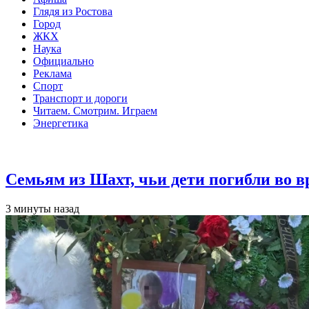
Глядя из Ростова
Город
ЖКХ
Наука
Официально
Реклама
Спорт
Транспорт и дороги
Читаем. Смотрим. Играем
Энергетика
Общество
Семьям из Шахт, чьи дети погибли во 
3 минуты назад