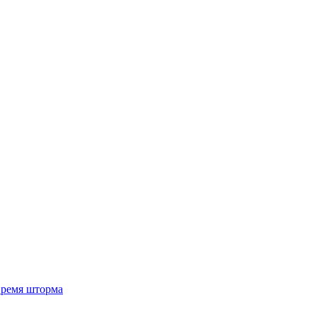
 время шторма