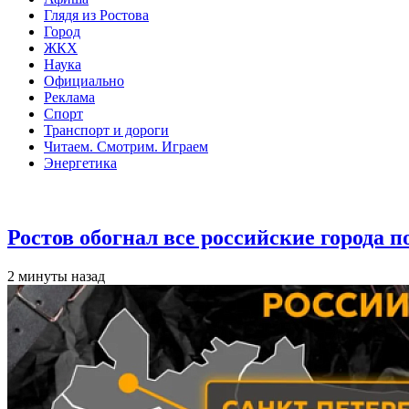
Глядя из Ростова
Город
ЖКХ
Наука
Официально
Реклама
Спорт
Транспорт и дороги
Читаем. Смотрим. Играем
Энергетика
Общество
Ростов обогнал все российские города 
2 минуты назад