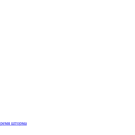
 время шторма