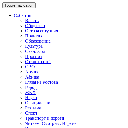
Toggle navigation
События
Власть
Общество
Острая ситуация
Политика
Образование
Культура
Скандалы
Прогноз
Отклик есть!
СВО
Армия
Афиша
Глядя из Ростова
Город
ЖКХ
Наука
Официально
Реклама
Спорт
Транспорт и дороги
Читаем. Смотрим. Играем