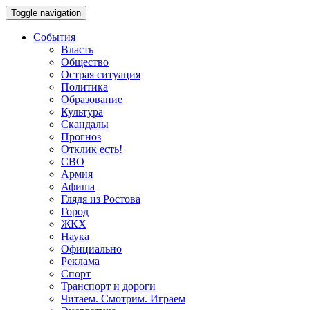
Toggle navigation
События
Власть
Общество
Острая ситуация
Политика
Образование
Культура
Скандалы
Прогноз
Отклик есть!
СВО
Армия
Афиша
Глядя из Ростова
Город
ЖКХ
Наука
Официально
Реклама
Спорт
Транспорт и дороги
Читаем. Смотрим. Играем