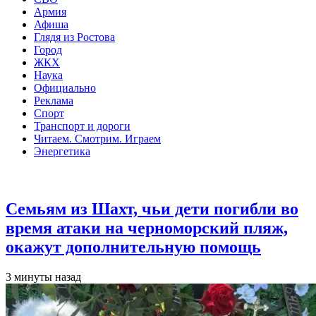
Армия
Афиша
Глядя из Ростова
Город
ЖКХ
Наука
Официально
Реклама
Спорт
Транспорт и дороги
Читаем. Смотрим. Играем
Энергетика
Общество
Семьям из Шахт, чьи дети погибли во
время атаки на черноморский пляж,
окажут дополнительную помощь
3 минуты назад