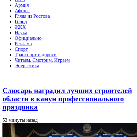
Армия
Афиша
Глядя из Ростова
Город
ЖКХ
Наука
Официально
Реклама
Спорт
Транспорт и дороги
Читаем. Смотрим. Играем
Энергетика
Общество
Слюсарь наградил лучших строителей
области в канун профессионального
праздника
53 минуты назад