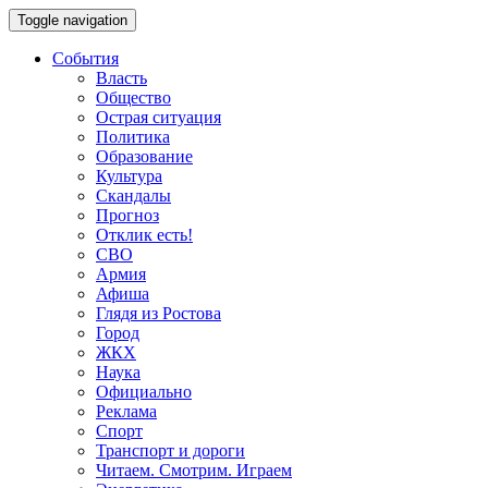
Toggle navigation
События
Власть
Общество
Острая ситуация
Политика
Образование
Культура
Скандалы
Прогноз
Отклик есть!
СВО
Армия
Афиша
Глядя из Ростова
Город
ЖКХ
Наука
Официально
Реклама
Спорт
Транспорт и дороги
Читаем. Смотрим. Играем