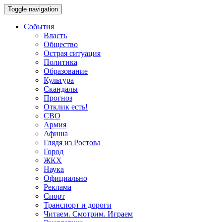
Toggle navigation
События
Власть
Общество
Острая ситуация
Политика
Образование
Культура
Скандалы
Прогноз
Отклик есть!
СВО
Армия
Афиша
Глядя из Ростова
Город
ЖКХ
Наука
Официально
Реклама
Спорт
Транспорт и дороги
Читаем. Смотрим. Играем