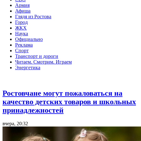
Армия
Афиша
Глядя из Ростова
Город
ЖКХ
Наука
Официально
Реклама
Спорт
Транспорт и дороги
Читаем. Смотрим. Играем
Энергетика
Общество
Ростовчане могут пожаловаться на
качество детских товаров и школьных
принадлежностей
вчера, 20:32