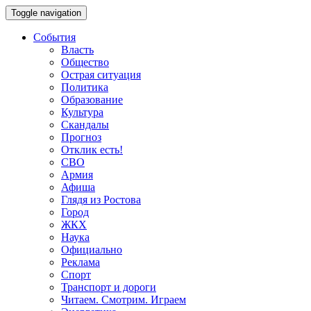
Toggle navigation
События
Власть
Общество
Острая ситуация
Политика
Образование
Культура
Скандалы
Прогноз
Отклик есть!
СВО
Армия
Афиша
Глядя из Ростова
Город
ЖКХ
Наука
Официально
Реклама
Спорт
Транспорт и дороги
Читаем. Смотрим. Играем