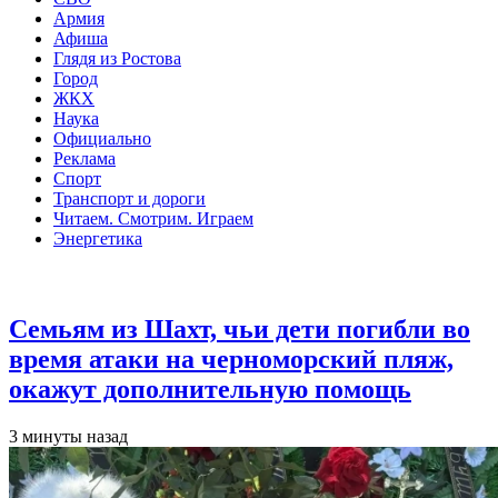
Армия
Афиша
Глядя из Ростова
Город
ЖКХ
Наука
Официально
Реклама
Спорт
Транспорт и дороги
Читаем. Смотрим. Играем
Энергетика
Общество
Семьям из Шахт, чьи дети погибли во
время атаки на черноморский пляж,
окажут дополнительную помощь
3 минуты назад