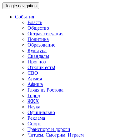
Toggle navigation
События
Власть
Общество
Острая ситуация
Политика
Образование
Культура
Скандалы
Прогноз
Отклик есть!
СВО
Армия
Афиша
Глядя из Ростова
Город
ЖКХ
Наука
Официально
Реклама
Спорт
Транспорт и дороги
Читаем. Смотрим. Играем