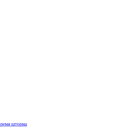
 время шторма