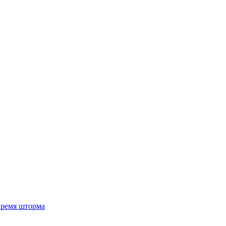
 время шторма