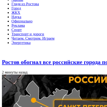
Глядя из Ростова
Город
ЖКХ
Наука
Официально
Реклама
Спорт
Транспорт и дороги
Читаем. Смотрим. Играем
Энергетика
Общество
Ростов обогнал все российские города 
2 минуты назад