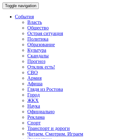
Toggle navigation
События
Власть
Общество
Острая ситуация
Политика
Образование
Культура
Скандалы
Прогноз
Отклик есть!
СВО
Армия
Афиша
Глядя из Ростова
Город
ЖКХ
Наука
Официально
Реклама
Спорт
Транспорт и дороги
Читаем. Смотрим. Играем