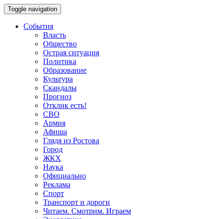
Toggle navigation
События
Власть
Общество
Острая ситуация
Политика
Образование
Культура
Скандалы
Прогноз
Отклик есть!
СВО
Армия
Афиша
Глядя из Ростова
Город
ЖКХ
Наука
Официально
Реклама
Спорт
Транспорт и дороги
Читаем. Смотрим. Играем