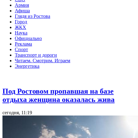
Армия
Афиша
Глядя из Ростова
Город
ЖКХ
Наука
Официально
Реклама
Спорт
Транспорт и дороги
Читаем. Смотрим. Играем
Энергетика
Общество
Под Ростовом пропавшая на базе
отдыха женщина оказалась жива
сегодня, 11:19