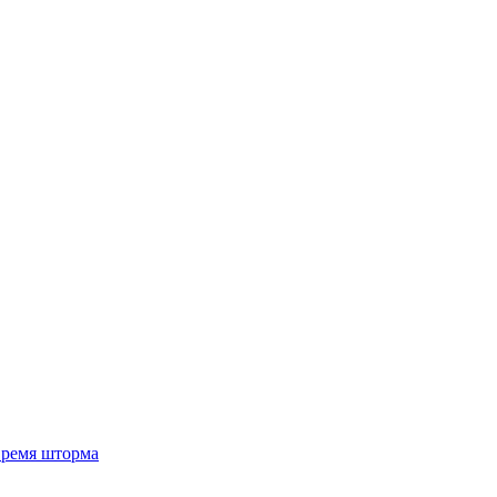
 время шторма