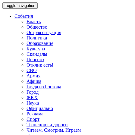
Toggle navigation
События
Власть
Общество
Острая ситуация
Политика
Образование
Культура
Скандалы
Прогноз
Отклик есть!
СВО
Армия
Афиша
Глядя из Ростова
Город
ЖКХ
Наука
Официально
Реклама
Спорт
Транспорт и дороги
Читаем. Смотрим. Играем