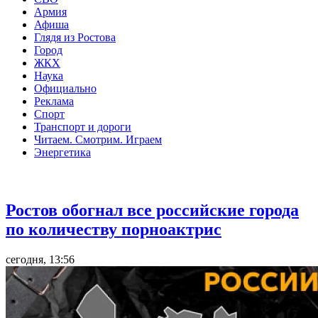
Армия
Афиша
Глядя из Ростова
Город
ЖКХ
Наука
Официально
Реклама
Спорт
Транспорт и дороги
Читаем. Смотрим. Играем
Энергетика
Общество
Ростов обогнал все российские города
по количеству порноактрис
сегодня, 13:56