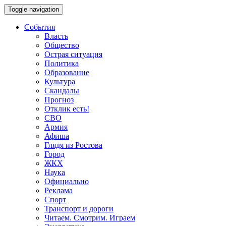
Toggle navigation
События
Власть
Общество
Острая ситуация
Политика
Образование
Культура
Скандалы
Прогноз
Отклик есть!
СВО
Армия
Афиша
Глядя из Ростова
Город
ЖКХ
Наука
Официально
Реклама
Спорт
Транспорт и дороги
Читаем. Смотрим. Играем