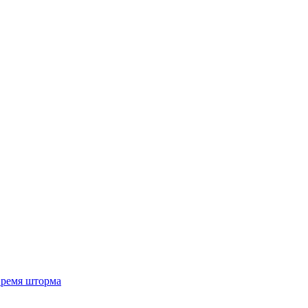
 время шторма