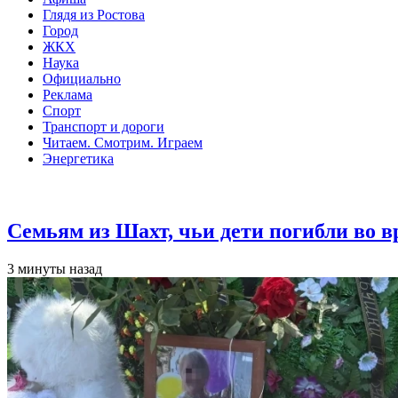
Глядя из Ростова
Город
ЖКХ
Наука
Официально
Реклама
Спорт
Транспорт и дороги
Читаем. Смотрим. Играем
Энергетика
Общество
Семьям из Шахт, чьи дети погибли во 
3 минуты назад