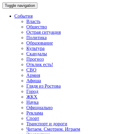
Toggle navigation
События
Власть
Общество
Острая ситуация
Политика
Образование
Культура
Скандалы
Прогноз
Отклик есть!
СВО
Армия
Афиша
Глядя из Ростова
Город
ЖКХ
Наука
Официально
Реклама
Спорт
Транспорт и дороги
Читаем. Смотрим. Играем