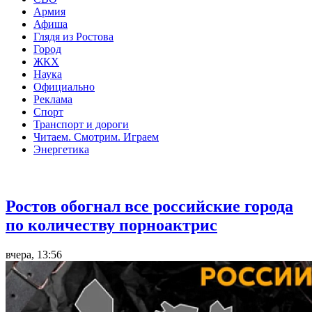
Армия
Афиша
Глядя из Ростова
Город
ЖКХ
Наука
Официально
Реклама
Спорт
Транспорт и дороги
Читаем. Смотрим. Играем
Энергетика
Общество
Ростов обогнал все российские города
по количеству порноактрис
вчера, 13:56