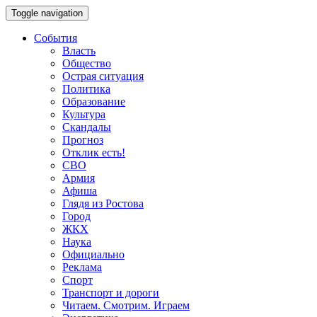
Toggle navigation
События
Власть
Общество
Острая ситуация
Политика
Образование
Культура
Скандалы
Прогноз
Отклик есть!
СВО
Армия
Афиша
Глядя из Ростова
Город
ЖКХ
Наука
Официально
Реклама
Спорт
Транспорт и дороги
Читаем. Смотрим. Играем