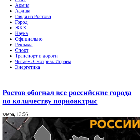
Армия
Афиша
Глядя из Ростова
Город
ЖКХ
Наука
Официально
Реклама
Спорт
Транспорт и дороги
Читаем. Смотрим. Играем
Энергетика
Общество
Ростов обогнал все российские города
по количеству порноактрис
вчера, 13:56