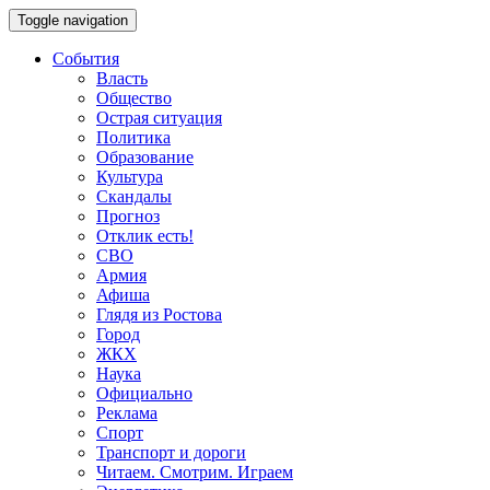
Toggle navigation
События
Власть
Общество
Острая ситуация
Политика
Образование
Культура
Скандалы
Прогноз
Отклик есть!
СВО
Армия
Афиша
Глядя из Ростова
Город
ЖКХ
Наука
Официально
Реклама
Спорт
Транспорт и дороги
Читаем. Смотрим. Играем