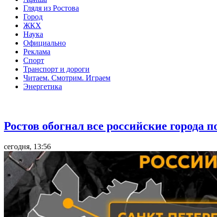
Глядя из Ростова
Город
ЖКХ
Наука
Официально
Реклама
Спорт
Транспорт и дороги
Читаем. Смотрим. Играем
Энергетика
Общество
Ростов обогнал все российские города 
сегодня, 13:56