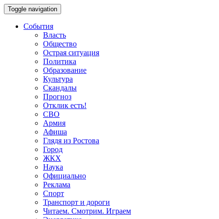
Toggle navigation
События
Власть
Общество
Острая ситуация
Политика
Образование
Культура
Скандалы
Прогноз
Отклик есть!
СВО
Армия
Афиша
Глядя из Ростова
Город
ЖКХ
Наука
Официально
Реклама
Спорт
Транспорт и дороги
Читаем. Смотрим. Играем