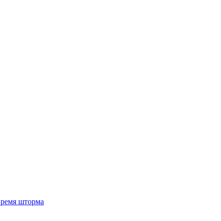
 время шторма