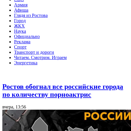
Армия
Афиша
Глядя из Ростова
Город
ЖКХ
Наука
Официально
Реклама
Спорт
Транспорт и дороги
Читаем. Смотрим. Играем
Энергетика
Общество
Ростов обогнал все российские города
по количеству порноактрис
вчера, 13:56