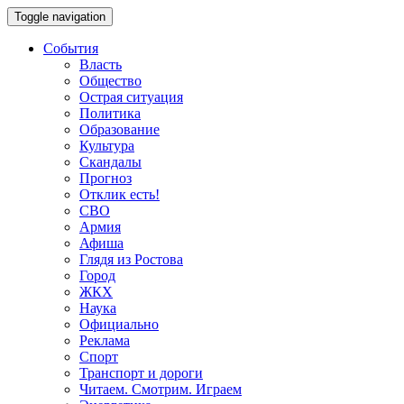
Toggle navigation
События
Власть
Общество
Острая ситуация
Политика
Образование
Культура
Скандалы
Прогноз
Отклик есть!
СВО
Армия
Афиша
Глядя из Ростова
Город
ЖКХ
Наука
Официально
Реклама
Спорт
Транспорт и дороги
Читаем. Смотрим. Играем