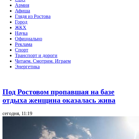
Армия
Афиша
Глядя из Ростова
Город
ЖКХ
Наука
Официально
Реклама
Спорт
Транспорт и дороги
Читаем. Смотрим. Играем
Энергетика
Общество
Под Ростовом пропавшая на базе
отдыха женщина оказалась жива
сегодня, 11:19