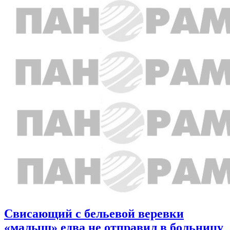
Свисающий с бельевой веревки
«малыш» едва не отправил в больницу