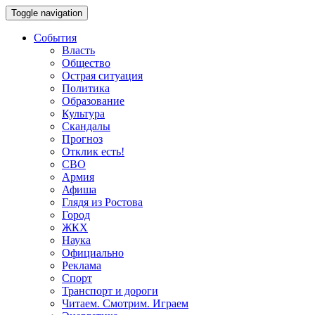
Toggle navigation
События
Власть
Общество
Острая ситуация
Политика
Образование
Культура
Скандалы
Прогноз
Отклик есть!
СВО
Армия
Афиша
Глядя из Ростова
Город
ЖКХ
Наука
Официально
Реклама
Спорт
Транспорт и дороги
Читаем. Смотрим. Играем