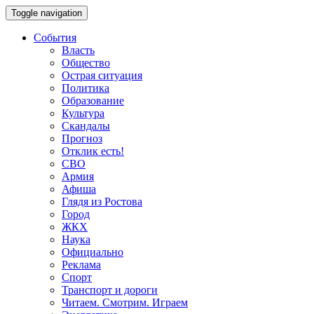
Toggle navigation
События
Власть
Общество
Острая ситуация
Политика
Образование
Культура
Скандалы
Прогноз
Отклик есть!
СВО
Армия
Афиша
Глядя из Ростова
Город
ЖКХ
Наука
Официально
Реклама
Спорт
Транспорт и дороги
Читаем. Смотрим. Играем