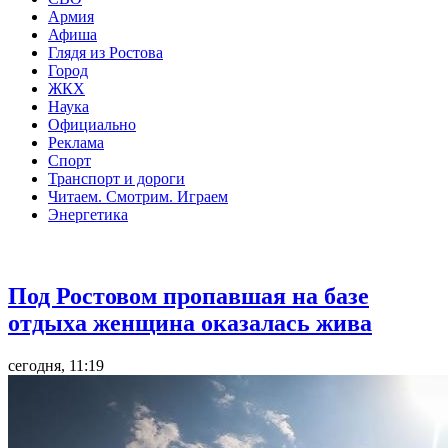
Армия
Афиша
Глядя из Ростова
Город
ЖКХ
Наука
Официально
Реклама
Спорт
Транспорт и дороги
Читаем. Смотрим. Играем
Энергетика
Общество
Под Ростовом пропавшая на базе
отдыха женщина оказалась жива
сегодня, 11:19