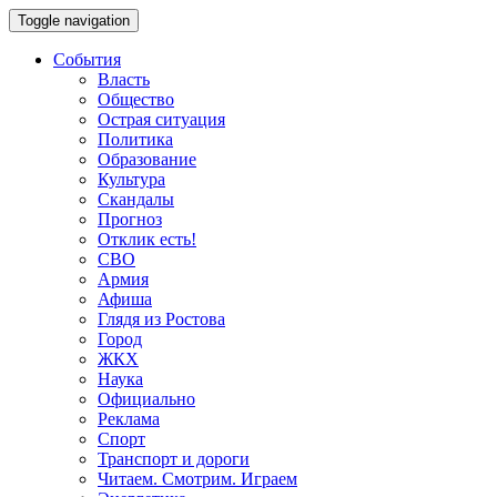
Toggle navigation
События
Власть
Общество
Острая ситуация
Политика
Образование
Культура
Скандалы
Прогноз
Отклик есть!
СВО
Армия
Афиша
Глядя из Ростова
Город
ЖКХ
Наука
Официально
Реклама
Спорт
Транспорт и дороги
Читаем. Смотрим. Играем