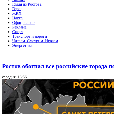
Глядя из Ростова
Город
ЖКХ
Наука
Официально
Реклама
Спорт
Транспорт и дороги
Читаем. Смотрим. Играем
Энергетика
Общество
Ростов обогнал все российские города 
сегодня, 13:56