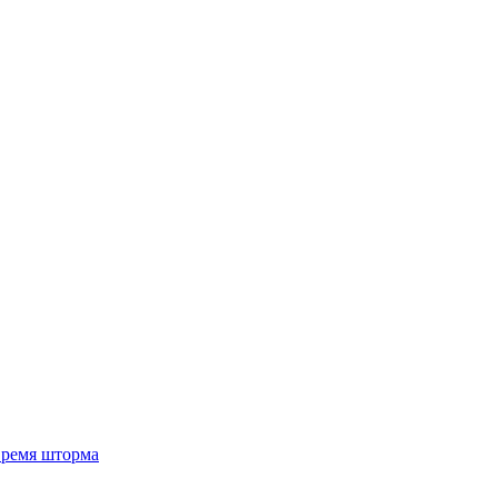
 время шторма