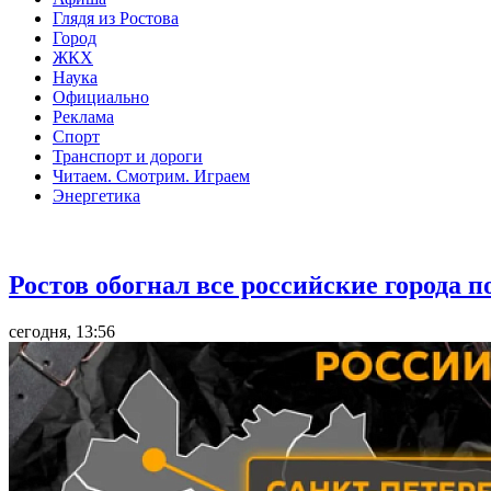
Глядя из Ростова
Город
ЖКХ
Наука
Официально
Реклама
Спорт
Транспорт и дороги
Читаем. Смотрим. Играем
Энергетика
Общество
Ростов обогнал все российские города 
сегодня, 13:56