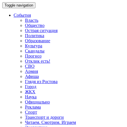
Toggle navigation
События
Власть
Общество
Острая ситуация
Политика
Образование
Культура
Скандалы
Прогноз
Отклик есть!
СВО
Армия
Афиша
Глядя из Ростова
Город
ЖКХ
Наука
Официально
Реклама
Спорт
Транспорт и дороги
Читаем. Смотрим. Играем