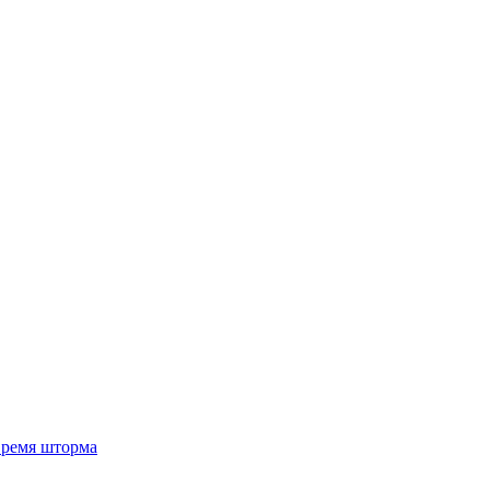
 время шторма