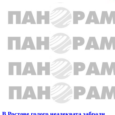
В Ростове голого неадеквата забрали