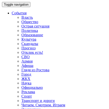
Toggle navigation
События
Власть
Общество
Острая ситуация
Политика
Образование
Культура
Скандалы
Прогноз
Отклик есть!
СВО
Армия
Афиша
Глядя из Ростова
Город
ЖКХ
Наука
Официально
Реклама
Спорт
Транспорт и дороги
Читаем. Смотрим. Играем